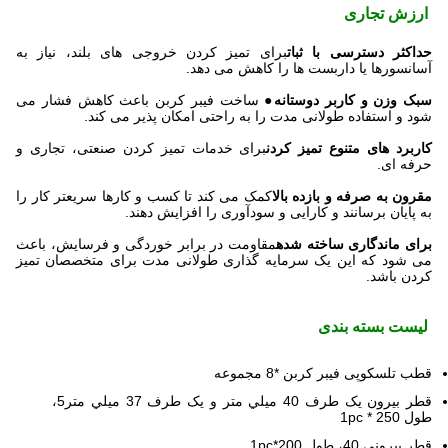
ارزش تجاری
حداکثر دسترسی با ثبات
برای تمیز کردن خروجی های بلند، نیاز به
آسانسورها یا داربست ها را کاهش می دهد.
سبک وزن و کاربر دوستانه
● ساخت فیبر کربن باعث کاهش فشار می
شود و استفاده طولانی مدت را به راحتی امکان پذیر می کند.
کاربرد های متنوع تمیز کردن
برای خدمات تمیز کردن صنعتی، تجاری و
حرفه ای.
مقرون به صرفه و بازده بالا
کمک می کند تا کسب و کارها سریعتر کار را
به پایان برسانند و کارایی و سودآوری را افزایش دهند.
برای ماندگاری ساخته شده
مقاومت در برابر خوردگی و فرسایش، باعث
می شود که این یک سرمایه گذاری طولانی مدت برای متخصصان تمیز
کردن باشد.
لیست بسته بندی
قطب تلسکوپی فیبر کربن *8 مجموعه
قطر بيرون يک طرف 40 ميلي متر و يک طرف 37 ميلي متر5،
طول 250 * 1pc
قطر بیرونی 40، طول 200*1pc