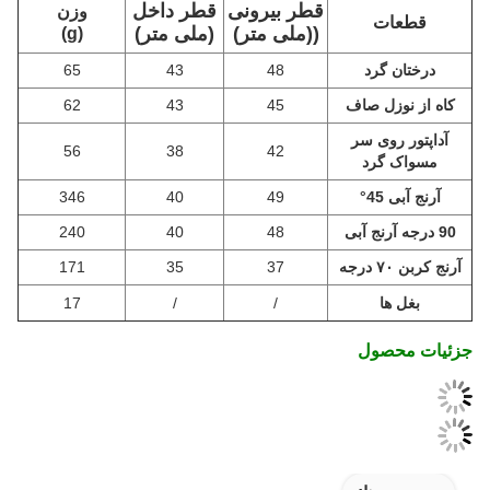
قطر بیرونی
قطر داخل
وزن
قطعات
((ملی متر)
(ملی متر)
(g)
درختان گرد
48
43
65
کاه از نوزل صاف
45
43
62
آداپتور روی سر
56
38
42
مسواک گرد
آرنج آبی 45°
49
40
346
90 درجه آرنج آبی
48
40
240
آرنج کربن ۷۰ درجه
37
35
171
بغل ها
/
/
17
جزئیات محصول