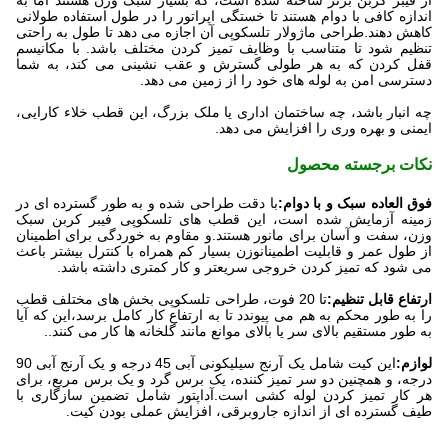
از فیبر کربن برتر ساخته شده است، که بسیار سبک وزن هستند اما به
اندازه کافی با دوام هستند تا خستگی اپراتور را در طول استفاده طولانی
کاهش دهند.طراحی ماژولار تلسکوپی آن اجازه می دهد تا طول به راحتی
تنظیم شود تا متناسب با وظایف تمیز کردن مختلف باشد. با مکانیسم
قفل کردن که به هر طولی گسترش و عقب نشینی می کند، به شما
دسترسی امن به لوله های خود را از زمین می دهد.
چه انبار باشد، چه ساختمان اداری یا ملک بزرگ، این قطب خلاء کارایی،
ایمنی و بهره وری را افزایش می دهد.
نکات برجسته محصول
فوق العاده سبک و با دوام:
با دقت طراحی شده و به طور گسترده ای در
زمینه آزمایش شده است، این قطب های تلسکوپی فیبر کربن سبک
وزن، سفت و آسان برای مانور هستند.و مقاوم به خوردگی برای اطمینان
از طول عمر و قابلیت اطمینانوزن بسیار کم همراه با کنترل بیشتر باعث
می شود که تمیز کردن خروجی سریعتر و کار کمتری داشته باشد.
ارتفاع قابل تنظیم:
تا 20 فوت، طراحی تلسکوپی بخش های مختلف قطب
را به طور محکم به هم می پیوندد تا به ارتفاع کار کامل برسد،این که آیا
به طور مستقیم بالای سر یا بالای موانع مانند گلخانه ها کار می کنند..
لوازم:
این کیت شامل یک آرنج سیلیکونی آبی 45 درجه و یک آرنج آبی 90
درجه، و همچنین دو سر تمیز کننده، یک برس گرد و یک برس مربع، برای
هر کار تمیز کردن لوله کشی است.آداپتور شامل تضمین سازگاری با
طیف گسترده ای از اندازه جاروبرقی، افزایش عملی بودن کیت.