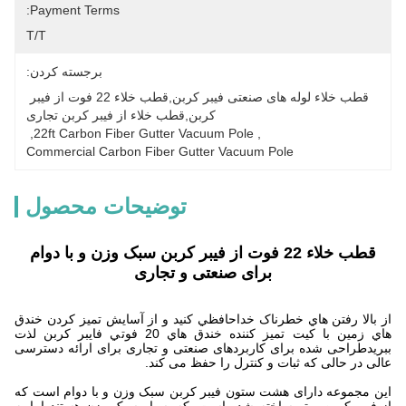
Payment Terms:
T/T
برجسته کردن:
قطب خلاء لوله های صنعتی فیبر کربن,قطب خلاء 22 فوت از فیبر 
کربن,قطب خلاء از فیبر کربن تجاری
, 
22ft Carbon Fiber Gutter Vacuum Pole
, 
Commercial Carbon Fiber Gutter Vacuum Pole
توضیحات محصول
قطب خلاء 22 فوت از فیبر کربن سبک وزن و با دوام
برای صنعتی و تجاری
از بالا رفتن هاي خطرناک خداحافظي کنيد و از آسايش تميز کردن خندق
هاي زمين با کيت تميز کننده خندق هاي 20 فوتي فايبر کربن لذت
ببريدطراحی شده برای کاربردهای صنعتی و تجاری برای ارائه دسترسی
عالی در حالی که ثبات و کنترل را حفظ می کند.
این مجموعه دارای هشت ستون فیبر کربن سبک وزن و با دوام است که