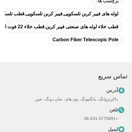
برچسب ها:
لوله های فیبر کربن تلسکوپی,فیبر کربن تلسکوپی,قطب تلسکوپ
قطب خلاء لوله های صنعتی فیبر کربن,قطب خلاء 22 فوت از فیبر کربن,قطب خلاء از فیبر کربن تجاری
Carbon Fiber Telescopic Pole
تماس سریع
آدرس
داکزیژوانگ، یانگتیونگ، وی های، شان دونگ، چین
تلفن
+86-631-5775891
ایمیل