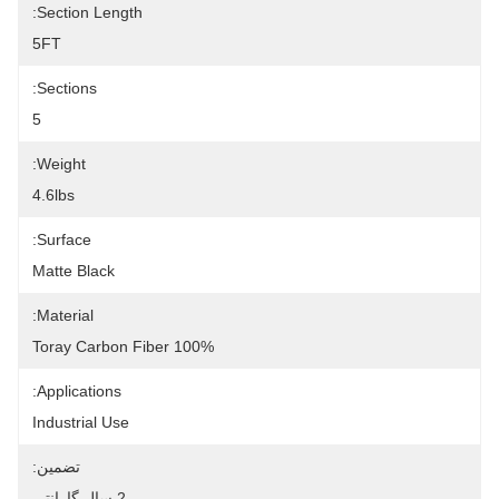
Section Length:
5FT
Sections:
5
Weight:
4.6lbs
Surface:
Matte Black
Material:
100% Toray Carbon Fiber
Applications:
Industrial Use
تضمین:
2 سال گارانتی