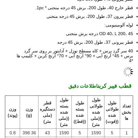
قطر خارج 40، طول 200، برش 45 درجه منحنی * 1pc.
قطر بيرون 37، طول 200، برش 45 درجه منحنی
لوله آلومینیومی:
OD 40، L 200، 45 درجه برش منحنی
قطر بیرونی 37، طول 200، برش 45 درجه
40 سر گرد برس + کاه مسطح نوزل + آداپتور بر روی سر گرد
برس + 45° آرنج آبی + 90° آرنج آبی + 70° آرنج کربن + کلیمپ ها
*4
️ قطب فیبر کربن
اطلاعات دقیق
طول
طول
طول
طول
قطر
تعداد
طولانی
بسته
طولانی
بسته
دستگیره
وزن
وزن
بخش
شده
شده
شده
شده
(ملی
(g)
(پوند)
ها
((ملی
((ملی
((فوت)
((فط))
متر)
متر)
متر)
0.8
398.36
43
1590
5
1590
5
1