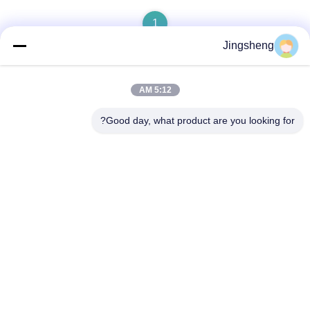
1
Jingsheng
5:12 AM
تماس سریع
Good day, what product are you looking for?
آدرس
داکزیژوانگ، یانگتیونگ، وی های، شان دونگ، چین
تلفن
+86-631-5775891
ایمیل
sales@carbonfiberpole.com