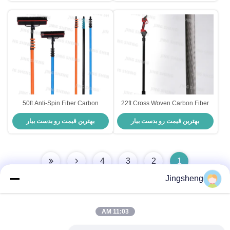
50ft Anti-Spin Fiber Carbon
22ft Cross Woven Carbon Fiber
Plug-in Tree Pruner برای جنگلکاری
Telescopic Window Cleaning Pole
بهترین قیمت رو بدست بیار
بهترین قیمت رو بدست بیار
2000 باتری لیتیوم یون OEM
برای تمیز کردن پنجره های بلند، پنل
های خورشیدی
4
3
2
1
Jingsheng
11:03 AM
تماس سریع