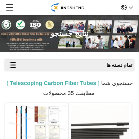
نتایج جستجو
تمام دسته ها
جستجوی شما
[ Telescoping Carbon Fiber Tubes ]
مطابقت 35 محصولات