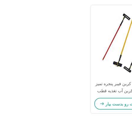
45ft 50ft 60f کربن فیبر پنجره تمیز
بن آب تغذیه قطب
ی مسکونی
ت رو بدست بیار