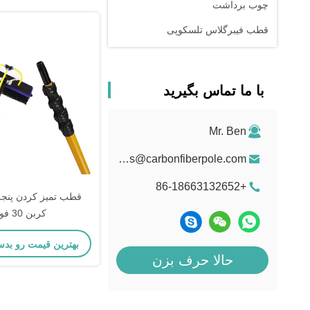
چوب برداشت
قطب فیبرگلاس تلسکوپی
با ما تماس بگیرید
Mr. Ben
sales@carbonfiberpole.com
+86-18663132652
قطب تمیز کردن پنجر
کربن 30 فوت
بهترین قیمت رو بدس
حالا حرف بزن