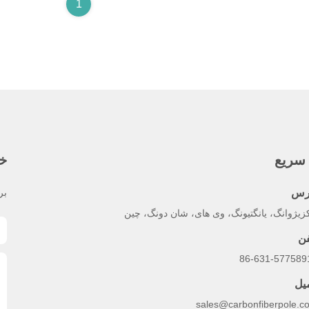
1
سریع
خب
رس
بر
زیژوانگ، یانگتیونگ، وی های، شان دونگ، چین
فن
میل
sales@carbonfiberpole.c