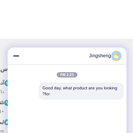
Jingsheng
لینک سریع
تماس 
2:25 PM
خونه
آد
Good day, what product are you looking 
داک
درباره ما
for?
تل
محصولات
+86-631-5775891
اخبار
ای
پرونده ها
om