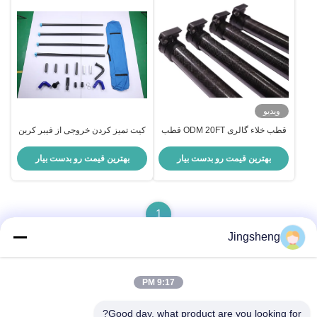
ویدیو
قطب خلاء گالری ODM 20FT قطب
کیت تمیز کردن خروجی از فیبر کربن
گالری فیبر کربن برای تخلیه سقف
چند کارکردی 40mm 50mm OD
ویلا
بهترین قیمت رو بدست بیار
بهترین قیمت رو بدست بیار
1
Jingsheng
9:17 PM
تماس سریع
Good day, what product are you looking for?