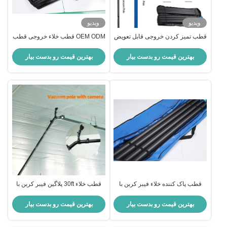
ویدیو
ویدیو
قطب تمیز کردن خروجی قابل تعویض
OEM ODM قطب خلاء خروجی قطب
با استفاده از 1200W واکوم قدرت
تلسکوپی 20FT طول تمدید طراحی
تجهیزات تمیز کردن خروجی موثر
شده برای افزایش کارایی تمیز کردن
بهترین قیمت رو بدست بیار
بهترین قیمت رو بدست بیار
برای حرفه ای
خروجی
قطب پاک کننده خلاء فیبر کربن با
قطب خلاء 30ft پلاگین فیبر کربن با
طول 5 فوت که برای پاک کردن گرد و
دوربین برای دید تمیز کردن خلاء،
غبار در محیط های صنعتی و اداری
OEM
بهترین قیمت رو بدست بیار
بهترین قیمت رو بدست بیار
طراحی شده است