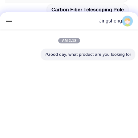
Carbon Fiber Telescoping Pole
Jingsheng
2:18 AM
تماس سریع
Good day, what product are you looking for?
آدرس
داکزیژوانگ، یانگتیونگ، وی های، شان دونگ، چین
تلفن
+86-631-5775891
ایمیل
sales@carbonfiberpole.com