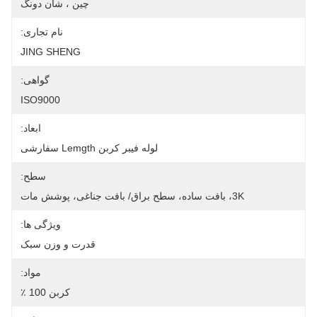
چین ، شان دونگ
نام تجاری:
JING SHENG
گواهی:
ISO9000
ابعاد:
لوله فیبر کربن Lemgth سفارشی
سطح:
3K، بافت ساده، سطح براق/ بافت جناغی، پوشش مات
ویژگی ها:
قدرت و وزن سبک
مواد:
کربن 100 ٪