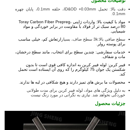
توضیحات محصول
دقت بالا: تحمل ID&OD +0.03mm، حلقه 0.1mm، پایان چهره
0.1mm.
مواد با کیفیت بالا: واردات ژاپنی Toray Carbon Fiber Prepreg،
80 درصد سبک تر از فولاد با مقاومت در برابر خوردگی و مواد
شیمیایی.
سطح صافی بالا:3k سطح صاف، بسیار
ارتعاش کم، خیلی مناسب
برای پوسته رولر.
خدمات سفارشی: چندین سطح برای انتخاب، مانند سطح درخشان،
مات و شفاف.
فیبر کربن: لوله فیبر کربن به اندازه کافی قوی است تا بدون
شکستن یک جوان 75 کیلوگرم را که روی آن ایستاده است تحمل
کند.
محصولات ما برش های تمیز دارند و هیچ شکافی در لبه ها ندارند.
به دلیل ویژگی های مواد، لوله فیبر کربن برای مدت طولانی
خوردگی نخواهد شد. نیازی به نگرانی در مورد زنگ نیست
جزئیات محصول