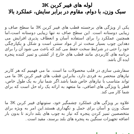
لوله های فیبر کربن 3K
سبک وزن، با دوام، مقاوم در برابر سایش، عملکرد بالا
یکی از ویژگی های برجسته قطب های فیبر کربن 3K ما سطح صاف و
زیبایی دوستانه است. این سطح صاف نه تنها زیبایی دوستانه است،اما
همچنین عملکرد را برای استفاده آسان و انعطاف پذیری افزایش می
دهداین چوب بسیار سخت تر از مواد سنتی است و شکل و یکپارچگی
خود را حتی در شرایط سخت حفظ می کند.که باعث می شود آن را برای
برنامه های کاربردی مانند قطب های خارج از کشتی و تمیز کننده پنجره
ایده آل باشد.
سفارشی سازی در قلب محصولات ما است. ما می فهمیم که هر کاربر
نیازهای منحصر به فردی دارد، بنابراین قطب های فیبر کربن 3K ما می
تواند متناسب با نیازهای خاص شما باشد.اگر شما نیاز به یک طول خاص،
قطر یا ویژگی های اضافی، ما متعهد به ارائه یک راه حل است که برای
شما کار می کند.
علاوه بر ویژگی های عملکرد چشمگیر خود، ستونهای فیبر کربن 3K ما
سبک وزن و آسان برای حمل و نگهداری هستند.این امر به ویژه برای
متخصصین تمیز کردن پنجره که نیاز به چوب های بلند دارند تا بدون بار
اضافه تجهیزات سنگین به پنجره های بلند برسند، مفید است..