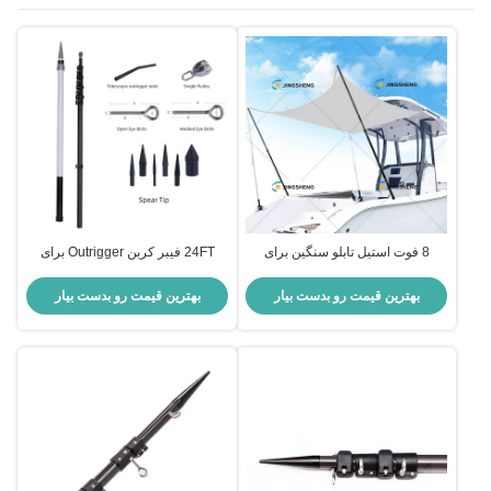
8 فوت استیل تابلو سنگین برای
24FT فیبر کربن Outrigger برای
استفاده در خارج از منزل - سیاه
ماهیگیری سبک وزن مقاومت بالا در
درخشان
برابر خوردگی UV
بهترین قیمت رو بدست بیار
بهترین قیمت رو بدست بیار