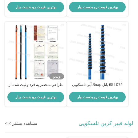
تلسکوپی فیبرگلاس تقویت شده برای
Pole V2 Board Clamp برای فشار
سنجش
شستن قطب، تمیز کردن صنعتی،
بهترین قیمت رو بدست بیار
بهترین قیمت رو بدست بیار
تمیز کردن پنجره OEM
ویدیو
65ft 074 پانل Snap آبی تلسکوپی
طراحي منحصر به فرد و ثبت شده از
قطب فیبر کربن برای جاروبرقی
ستونهاي چند رنگی رنگ آمیزی ضد
صنعتی، برش درخت
چرخش از فیبر کربن
بهترین قیمت رو بدست بیار
بهترین قیمت رو بدست بیار
لوله فیبر کربن تلسکوپی
مشاهده بیشتر > >