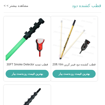
قطب کشنده دود
مشاهده بیشتر > >
قطب کشنده دود فیبر کربن 20ft / 6m
قطب تمدید 30FT Smoke Detector
قطب آزمایش هشدار دود قابل
Tester قطب آزمایش هشدار دود فیبر
گسترش
کربن 9m
بهترین قیمت رو بدست بیار
بهترین قیمت رو بدست بیار