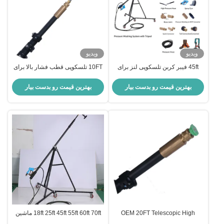
ویدیو
ویدیو
45ft فیبر کربن تلسکوپی لنز برای
10FT تلسکوپی قطب فشار بالا برای
ماشین های فشار موثر پشتیبانی
تمیز کردن خروجی کربن بسیار
ODM امن
انعطاف پذیر
بهترین قیمت رو بدست بیار
بهترین قیمت رو بدست بیار
OEM 20FT Telescopic High
18ft 25ft 45ft 55ft 60ft 70ft ماشین
Pressure Lance 6m Telescopic
لباسشویی تلسکوپی تلسکوپی فشار