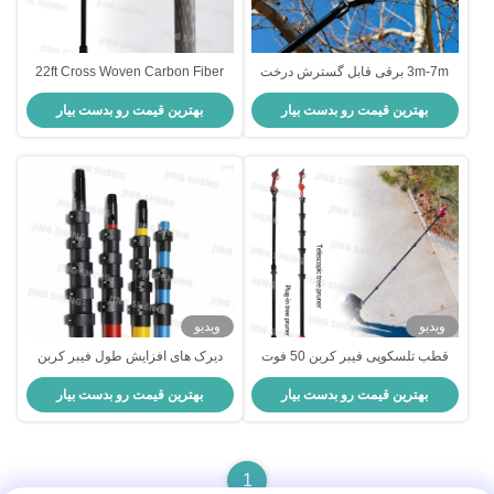
3m-7m برقی قابل گسترش درخت
22ft Cross Woven Carbon Fiber
تراش خالص کربن تلسکوپی درخت
Plug-in Tree Pruner برای جنگلکاری
بهترین قیمت رو بدست بیار
بهترین قیمت رو بدست بیار
تراش برقی
2000 باتری لیتیوم یون OEM
ویدیو
ویدیو
قطب تلسکوپی فیبر کربن 50 فوت
دیرک های افزایش طول فیبر کربن
برای تمدید قطب الکتریکی درخت
20FT برای دسترسی بالا و دور برای
بهترین قیمت رو بدست بیار
بهترین قیمت رو بدست بیار
تراشنده 2 سال تضمین
تمیز کردن پنجره
1