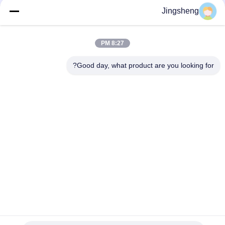
Jingsheng
8:27 PM
تماس سریع
Good day, what product are you looking for?
آدرس
داکزیژوانگ، یانگتیونگ، وی های، شان دونگ، چین
تلفن
+86-631-5775891
ایمیل
sales@carbonfiberpole.com
سیاست حفظ حریم خصوصی
|
نقشه سایت
| چین کیفیت خوب قطب