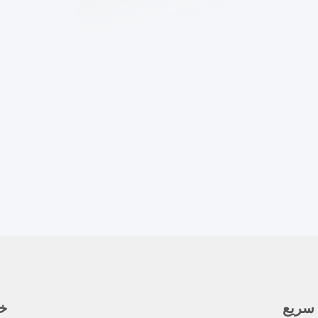
سریع
خب